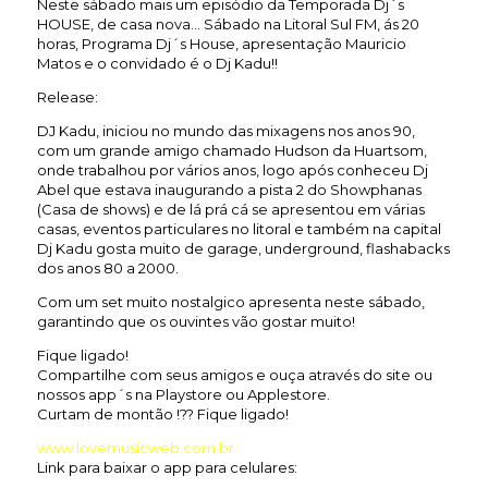
Neste sábado mais um episódio da Temporada Dj´s
HOUSE, de casa nova… Sábado na Litoral Sul FM, ás 20
horas, Programa Dj´s House, apresentação Mauricio
Matos e o convidado é o Dj Kadu!!
Release:
DJ Kadu, iniciou no mundo das mixagens nos anos 90,
com um grande amigo chamado Hudson da Huartsom,
onde trabalhou por vários anos, logo após conheceu Dj
Abel que estava inaugurando a pista 2 do Showphanas
(Casa de shows) e de lá prá cá se apresentou em várias
casas, eventos particulares no litoral e também na capital
Dj Kadu gosta muito de garage, underground, flashabacks
dos anos 80 a 2000.
Com um set muito nostalgico apresenta neste sábado,
garantindo que os ouvintes vão gostar muito!
Fique ligado!
Compartilhe com seus amigos e ouça através do site ou
nossos app´s na Playstore ou Applestore.
Curtam de montão !?? Fique ligado!
www.lovemusicweb.com.br
Link para baixar o app para celulares: