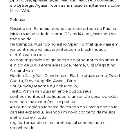
é o Dj Sérgio Aguiar!!, com transmissão simultanea na Love
Music Web.
Release:
Nascido em Bandeirantes no norte do estado do Paraná.
Iniciou suas atividades como DJ aos 14 anos, inspirado no
trabalho do DJ
Irai Campos. Atuando no estilo Open Format que viaja em
vários ritmos e várias vertentes como black music a
eletrônica, do rock
ao pop. Inspirado em grandes djs e produtores do anos 90
e início de 2000 entre eles Cuca, Memê, Gigi D’agostino,
Armand Van
Helden, Jassy Jeff, Grandmaster Flash e atuais como, David
Guetta, Steve Angello, Awxell, Dirty
Soull,Pryda,Deadmau5,Erick Morillo,
Tiesto, Armin Van Buuren entre outros, seus
conhecimentos e habilidades foram então desenvolvidos
com base na experiência e prática.
Atuou na região sudoeste do estado do Paraná onde sua
carreira expandiu, levando um novo conceito da música
eletrônica em toda
região, tornando-se um profissional conceituado e
reconhecido.