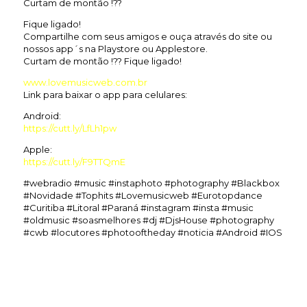
Curtam de montão !??
Fique ligado!
Compartilhe com seus amigos e ouça através do site ou
nossos app´s na Playstore ou Applestore.
Curtam de montão !?? Fique ligado!
www.lovemusicweb.com.br
Link para baixar o app para celulares:
Android:
https://cutt.ly/LfLh1pw
Apple:
https://cutt.ly/F9TTQmE
#webradio #music #instaphoto #photography #Blackbox
#Novidade #Tophits #Lovemusicweb #Eurotopdance
#Curitiba #Litoral #Paraná #instagram #insta #music
#oldmusic #soasmelhores #dj #DjsHouse #photography
#cwb #locutores #photooftheday #noticia #Android #IOS