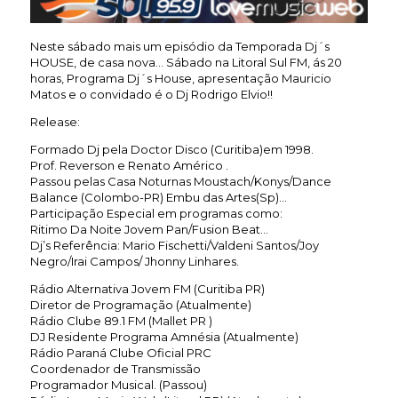
Neste sábado mais um episódio da Temporada Dj´s
HOUSE, de casa nova… Sábado na Litoral Sul FM, ás 20
horas, Programa Dj´s House, apresentação Mauricio
Matos e o convidado é o Dj Rodrigo Elvio!!
Release:
Formado Dj pela Doctor Disco (Curitiba)em 1998.
Prof. Reverson e Renato Américo .
Passou pelas Casa Noturnas Moustach/Konys/Dance
Balance (Colombo-PR) Embu das Artes(Sp)…
Participação Especial em programas como:
Ritimo Da Noite Jovem Pan/Fusion Beat…
Dj’s Referência: Mario Fischetti/Valdeni Santos/Joy
Negro/Irai Campos/ Jhonny Linhares.
Rádio Alternativa Jovem FM (Curitiba PR)
Diretor de Programação (Atualmente)
Rádio Clube 89.1 FM (Mallet PR )
DJ Residente Programa Amnésia (Atualmente)
Rádio Paraná Clube Oficial PRC
Coordenador de Transmissão
Programador Musical. (Passou)