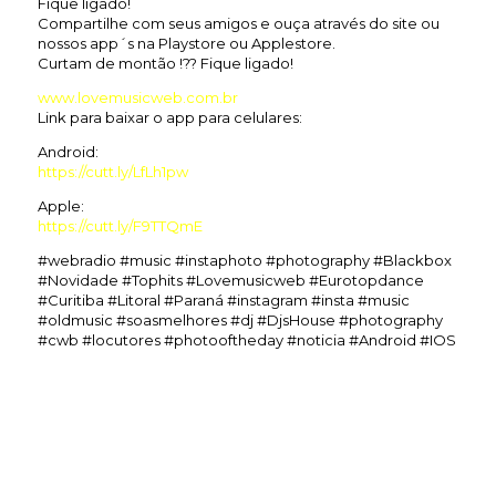
Fique ligado!
Compartilhe com seus amigos e ouça através do site ou
nossos app´s na Playstore ou Applestore.
Curtam de montão !?? Fique ligado!
www.lovemusicweb.com.br
Link para baixar o app para celulares:
Android:
https://cutt.ly/LfLh1pw
Apple:
https://cutt.ly/F9TTQmE
#webradio #music #instaphoto #photography #Blackbox
#Novidade #Tophits #Lovemusicweb #Eurotopdance
#Curitiba #Litoral #Paraná #instagram #insta #music
#oldmusic #soasmelhores #dj #DjsHouse #photography
#cwb #locutores #photooftheday #noticia #Android #IOS