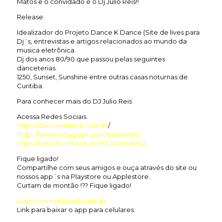
Matos e o convidado é o Dj Julio Reis!!
Release:
Idealizador do Projeto Dance K Dance (Site de lives para
Dj´s, entrevistas e artigos relacionados ao mundo da
musica eletrônica.
Dj dos anos 80/90 que passou pelas seguintes
danceterias.
1250, Sunset, Sunshine entre outras casas noturnas de
Curitiba.
Para conhecer mais do DJ Julio Reis
Acessa Redes Sociais.
https://dancekdance.com.br
/
https://www.instagram.com/julioreis90/
https://www.facebook.com/DJJulioReis2
Fique ligado!
Compartilhe com seus amigos e ouça através do site ou
nossos app´s na Playstore ou Applestore.
Curtam de montão !?? Fique ligado!
www.lovemusicweb.com.br
Link para baixar o app para celulares: