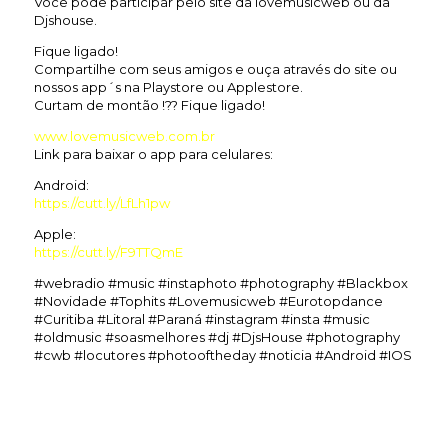
Você pode participar pelo site da lovemusicweb ou da
Djshouse.
Fique ligado!
Compartilhe com seus amigos e ouça através do site ou
nossos app´s na Playstore ou Applestore.
Curtam de montão !?? Fique ligado!
www.lovemusicweb.com.br
Link para baixar o app para celulares:
Android:
https://cutt.ly/LfLh1pw
Apple:
https://cutt.ly/F9TTQmE
#webradio #music #instaphoto #photography #Blackbox
#Novidade #Tophits #Lovemusicweb #Eurotopdance
#Curitiba #Litoral #Paraná #instagram #insta #music
#oldmusic #soasmelhores #dj #DjsHouse #photography
#cwb #locutores #photooftheday #noticia #Android #IOS