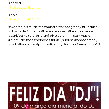
Android:
https://cutt.ly/LfLh1pw
Apple:
https://cutt.ly/F9TTQmE
#webradio #music #instaphoto #photography #Blackbox
#Novidade #Tophits #Lovemusicweb #Eurotopdance
#Curitiba #Litoral #Paraná #instagram #insta #music
#oldmusic #soasmelhores #dj #DjsHouse #photography
#cwb #locutores #photooftheday #noticia #Android #IOS