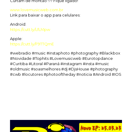
Curtam de montão !?? Fique ligado!
www.lovemusicweb.com.br
Link para baixar o app para celulares:
Android:
https://cutt.ly/LfLh1pw
Apple:
https://cutt.ly/F9TTQmE
#webradio #music #instaphoto #photography #Blackbox
#Novidade #Tophits #Lovemusicweb #Eurotopdance
#Curitiba #Litoral #Paraná #instagram #insta #music
#oldmusic #soasmelhores #dj #DjsHouse #photography
#cwb #locutores #photooftheday #noticia #Android #IOS