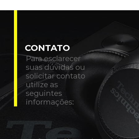
CONTATO
Para esclarecer
suas dúvidas ou
solicitar contato
utilize as
seguintes
informações: