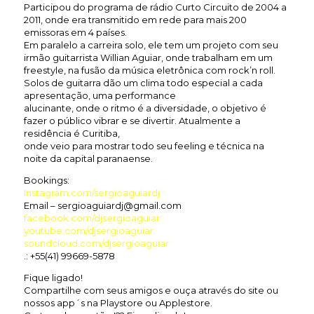
Participou do programa de rádio Curto Circuito de 2004 a
2011, onde era transmitido em rede para mais 200
emissoras em 4 países.
Em paralelo a carreira solo, ele tem um projeto com seu
irmão guitarrista Willian Aguiar, onde trabalham em um
freestyle, na fusão da música eletrônica com rock’n roll.
Solos de guitarra dão um clima todo especial a cada
apresentação, uma performance
alucinante, onde o ritmo é a diversidade, o objetivo é
fazer o público vibrar e se divertir. Atualmente a
residência é Curitiba,
onde veio para mostrar todo seu feeling e técnica na
noite da capital paranaense.
Bookings:
Instagram.com/sergioaguiardj
Email – sergioaguiardj@gmail.com
facebook.com/djsergioaguiar
youtube.com/djsergioaguiar
soundcloud.com/djsergioaguiar
.: +55(41) 99669-5878
Fique ligado!
Compartilhe com seus amigos e ouça através do site ou
nossos app´s na Playstore ou Applestore.