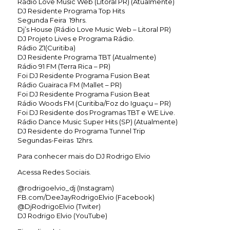
Rádio Love Music Web (Litoral PR) (Atualmente)
DJ Residente Programa Top Hits
Segunda Feira 19hrs.
Dj’s House (Rádio Love Music Web – Litoral PR)
DJ Projeto Lives e Programa Rádio.
Rádio Z1(Curitiba)
DJ Residente Programa TBT (Atualmente)
Rádio 91 FM (Terra Rica – PR)
Foi DJ Residente Programa Fusion Beat
Rádio Guairaca FM (Mallet – PR)
Foi DJ Residente Programa Fusion Beat
Rádio Woods FM (Curitiba/Foz do Iguaçu – PR)
Foi DJ Residente dos Programas TBT e WE Live.
Rádio Dance Music Super Hits (SP) (Atualmente)
DJ Residente do Programa Tunnel Trip
Segundas-Feiras 12hrs.
Para conhecer mais do DJ Rodrigo Elvio
Acessa Redes Sociais.
@rodrigoelvio_dj (Instagram)
FB.com/DeeJayRodrigoElvio (Facebook)
@DjRodrigoElvio (Twiter)
DJ Rodrigo Elvio (YouTube)