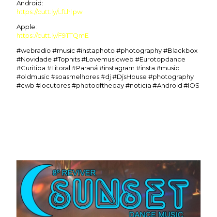
Android:
https://cutt.ly/LfLh1pw
Apple:
https://cutt.ly/F9TTQmE
#webradio #music #instaphoto #photography #Blackbox
#Novidade #Tophits #Lovemusicweb #Eurotopdance
#Curitiba #Litoral #Paraná #instagram #insta #music
#oldmusic #soasmelhores #dj #DjsHouse #photography
#cwb #locutores #photooftheday #noticia #Android #IOS