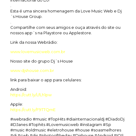
.
Esta é uma sincera homenagem da Love Music Web e Dj
´s House Group.
.
Compartilhe com seus amigos e ouça através do site ou
nossos app´s na Playstore ou Applestore.
Link da nossa Webrádio:
www.lovemusicweb.com.br
Nosso site do grupo Dj´s House
www.djshouse.com.br
link para baixar o app para celulares:
Android:
https://cutt.ly/LfLh1pw
Apple:
https://cutt.ly/F9TTQmE
#webradio #music #TopHits #diainternacionaldj #DiadoDj
#DJanes #Tophits #Lovemusicweb #instagram #Sp
#music #oldmusic #eletrohouse #house #soasmelhores
#dj #cwb #djs #photooftheday #Djshouse #Android #IOS