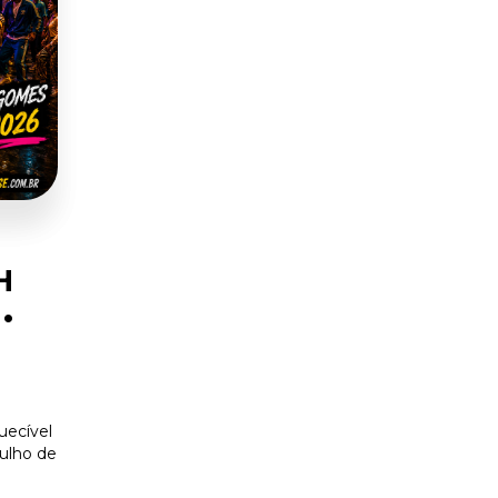
H
•
uecível
julho de