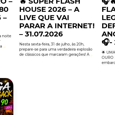
Ô –
🔥 SUPER FLASH
🎧
80
HOUSE 2026 – A
FL
 –
LIVE QUE VAI
LEG
PARAR A INTERNET!
DEF
– 31.07.2026
ANO
 noite
🎧-
r
Nesta sexta-feira, 31 de julho, às 20h,
Na
…
prepare-se para uma verdadeira explosão
🌟 UMA
de clássicos que marcaram gerações! A
…
OURO D
embarc