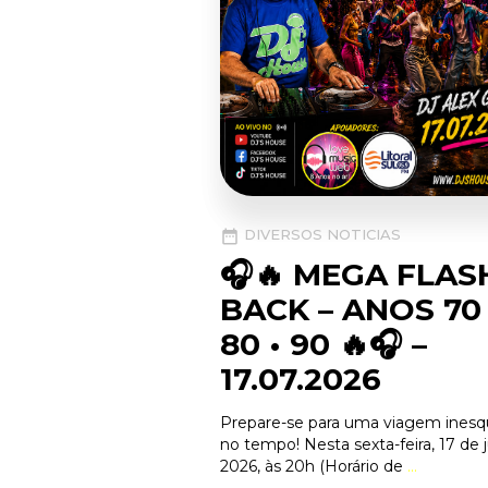
DIVERSOS
NOTICIAS
date_range
🎧🔥 MEGA FLAS
BACK – ANOS 70 
80 • 90 🔥🎧 –
17.07.2026
Prepare-se para uma viagem inesq
no tempo! Nesta sexta-feira, 17 de 
2026, às 20h (Horário de
…