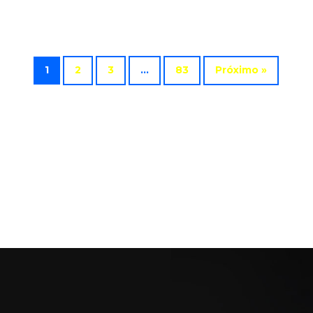
1
2
3
…
83
Próximo »