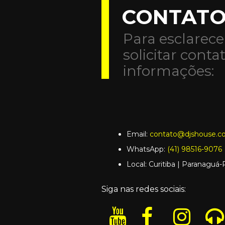
CONTAT
Para esclarece
solicitar conta
informações:
Email:
contato@djshouse.c
WhatsApp:
(41) 98516-9076
Local: Curitiba | Paranaguá
Siga nas redes sociais: