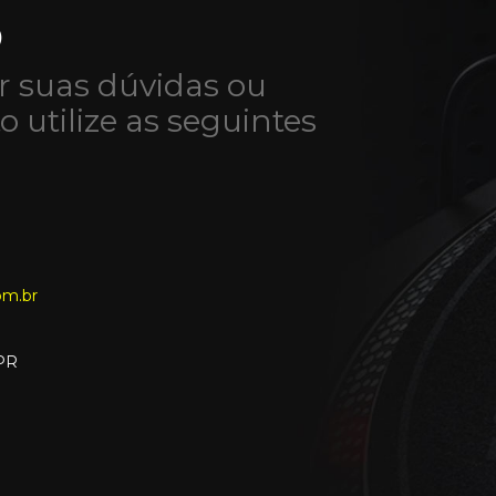
O
r suas dúvidas ou
to utilize as seguintes
om.br
-PR