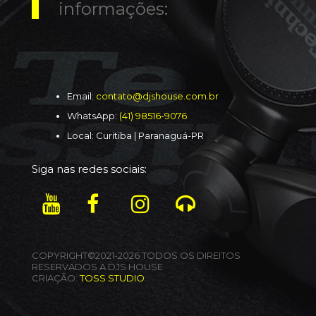
informações:
Email:
contato@djshouse.com.br
WhatsApp:
(41) 98516-9076
Local: Curitiba | Paranaguá-PR
Siga nas redes sociais:
COPYRIGHT©2021-2026 TODOS OS DIREITOS
RESERVADOS A DJS HOUSE
CRIAÇÃO:
TOSS STUDIO