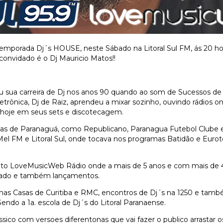
emporada Dj´s HOUSE, neste Sábado na Litoral Sul FM, ás 20 ho
convidado é o Dj Mauricio Matos!!
iou sua carreira de Dj nos anos 90 quando ao som de Sucessos de
etrônica, Dj de Raiz, aprendeu a mixar sozinho, ouvindo rádios
é hoje em seus sets e discotecagem.
nas de Paranaguá, como Republicano, Paranagua Futebol Clube 
 Mel FM e Litoral Sul, onde tocava nos programas Batidão e Euro
rojeto LoveMusicWeb Rádio onde a mais de 5 anos e com mais de
ssado e também lançamentos.
s Casas de Curitiba e RMC, encontros de Dj´s na 1250 e tamb
ndo a 1a. escola de Dj´s do Litoral Paranaense.
sico com versoes diferentonas que vai fazer o publico arrastar o