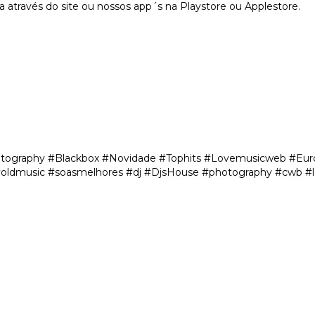
através do site ou nossos app´s na Playstore ou Applestore.
tography #Blackbox #Novidade #Tophits #Lovemusicweb #Eurot
#oldmusic #soasmelhores #dj #DjsHouse #photography #cwb #l