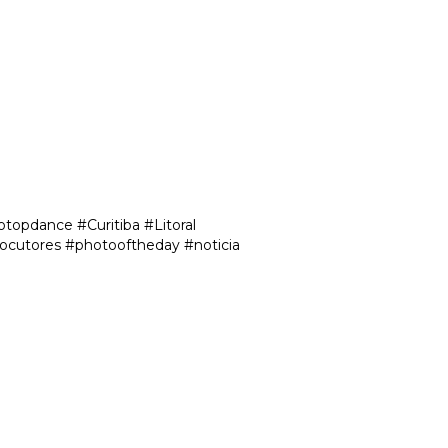
opdance #Curitiba #Litoral
ocutores #photooftheday #noticia