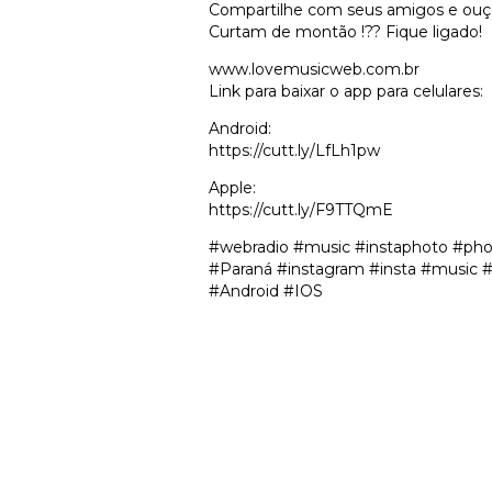
Compartilhe com seus amigos e ouça 
Curtam de montão !?? Fique ligado!
www.lovemusicweb.com.br
Link para baixar o app para celulares:
Android:
https://cutt.ly/LfLh1pw
Apple:
https://cutt.ly/F9TTQmE
#webradio #music #instaphoto #pho
#Paraná #instagram #insta #music 
#Android #IOS