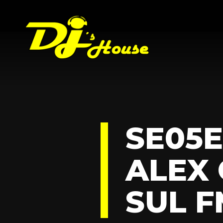
SE05E
ALEX 
SUL FM