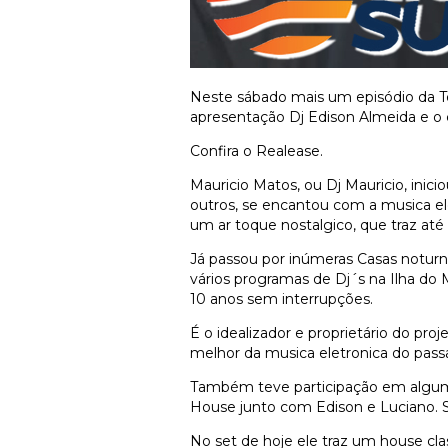
Neste sábado mais um episódio da T
apresentação Dj Edison Almeida e o 
Confira o Realease.
Mauricio Matos, ou Dj Mauricio, inic
outros, se encantou com a musica el
um ar toque nostalgico, que traz at
Já passou por inúmeras Casas notur
vários programas de Dj´s na Ilha do
10 anos sem interrupções.
É o idealizador e proprietário do p
melhor da musica eletronica do pa
Também teve participação em alguma
House junto com Edison e Luciano. Se
No set de hoje ele traz um house clas