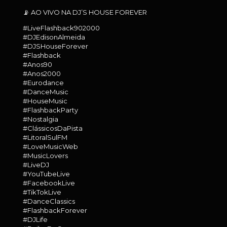
📡 AO VIVO NA DJ’S HOUSE FOREVER
#LiveFlashback902000
#DJEdisonAlmeida
#DJSHouseForever
#Flashback
#Anos90
#Anos2000
#Eurodance
#DanceMusic
#HouseMusic
#FlashbackParty
#Nostalgia
#ClássicosDaPista
#LitoralSulFM
#LoveMusicWeb
#MusicLovers
#LiveDJ
#YouTubeLive
#FacebookLive
#TikTokLive
#DanceClassics
#FlashbackForever
#DJLife