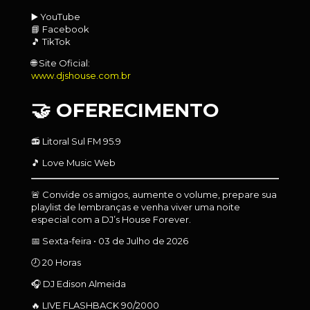
▶️ YouTube
📘 Facebook
🎵 TikTok
🌐 Site Oficial:
www.djshouse.com.br
🤝 OFERECIMENTO
📻 Litoral Sul FM 95.9
🎵 Love Music Web
🚨 Convide os amigos, aumente o volume, prepare sua
playlist de lembranças e venha viver uma noite
especial com a DJ’s House Forever.
📅 Sexta-feira • 03 de Julho de 2026
🕗 20 Horas
🎧 DJ Edison Almeida
🔥 LIVE FLASHBACK 90/2000