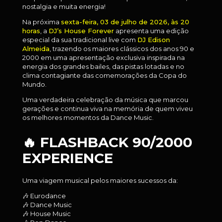
nostalgia e muita energia!
Na próxima
sexta-feira, 03 de julho de 2026, às 20
horas
, a
DJ’s House Forever
apresenta uma edição
especial da sua tradicional live com
DJ Edison
Almeida
, trazendo os maiores clássicos dos anos 90 e
2000 em uma apresentação exclusiva inspirada na
energia dos grandes bailes, das pistas lotadas e no
clima contagiante das comemorações da Copa do
Mundo.
Uma verdadeira celebração da música que marcou
gerações e continua viva na memória de quem viveu
os melhores momentos da Dance Music.
🔥 FLASHBACK 90/2000
EXPERIENCE
Uma viagem musical pelos maiores sucessos da:
🎶 Eurodance
🎶 Dance Music
🎶 House Music