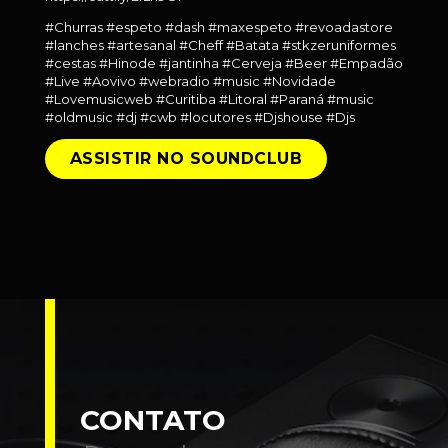
#Churras #espeto #dash #maxespeto #revoadastore
#lanches #artesanal #Cheff #Batata #stkzeruniformes
#cestas #Hinode #jantinha #Cerveja #Beer #Empadão
#Live #Aovivo #webradio #music #Novidade
#Lovemusicweb #Curitiba #Litoral #Paraná #music
#oldmusic #dj #cwb #locutores #Djshouse #Djs
ASSISTIR NO SOUNDCLUB
CONTATO