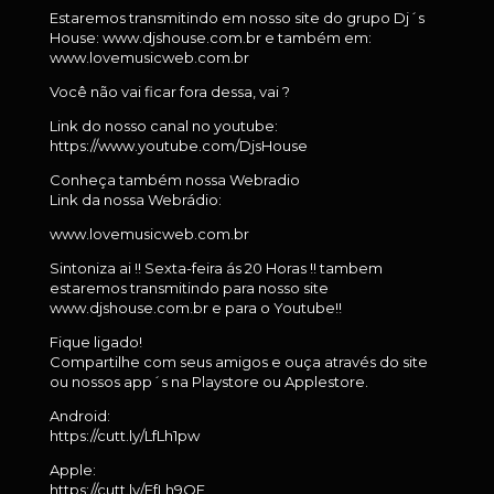
Estaremos transmitindo em nosso site do grupo Dj´s
House: www.djshouse.com.br e também em:
www.lovemusicweb.com.br
Você não vai ficar fora dessa, vai ?
Link do nosso canal no youtube:
https://www.youtube.com/DjsHouse
Conheça também nossa Webradio
Link da nossa Webrádio:
www.lovemusicweb.com.br
Sintoniza ai !! Sexta-feira ás 20 Horas !! tambem
estaremos transmitindo para nosso site
www.djshouse.com.br e para o Youtube!!
Fique ligado!
Compartilhe com seus amigos e ouça através do site
ou nossos app´s na Playstore ou Applestore.
Android:
https://cutt.ly/LfLh1pw
Apple:
https://cutt.ly/EfLh9OF