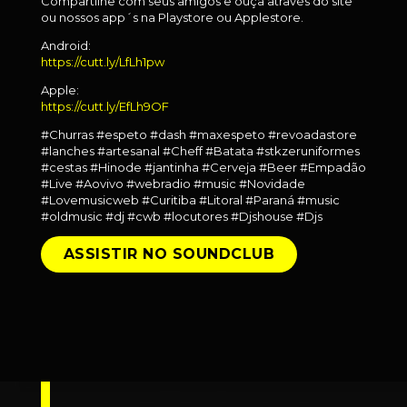
Compartilhe com seus amigos e ouça através do site
ou nossos app´s na Playstore ou Applestore.
Android:
https://cutt.ly/LfLh1pw
Apple:
https://cutt.ly/EfLh9OF
#Churras #espeto #dash #maxespeto #revoadastore
#lanches #artesanal #Cheff #Batata #stkzeruniformes
#cestas #Hinode #jantinha #Cerveja #Beer #Empadão
#Live #Aovivo #webradio #music #Novidade
#Lovemusicweb #Curitiba #Litoral #Paraná #music
#oldmusic #dj #cwb #locutores #Djshouse #Djs
ASSISTIR NO SOUNDCLUB