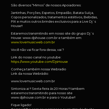
São diversos “Mimos” de nossos Apoiadores:
Jantinhas, Porções, Espetos, Empadão, Batata Suíça,
Copos personalizados, tratamentos estétivos, Bebidas,
PIX e muitos outros brindes exclusivos para a Live Dj´s
House!!
Estaremos transmitindo em nosso site do grupo Dj´s
House: www.djshouse.com.br e também em:
www.lovemusicweb.com.br
Você não vai ficar fora dessa, vai ?
Link do nosso canal no youtube:
https://www.youtube.com/DjsHouse
Conheça também nossa Webradio
Link da nossa Webrádio:
www.lovemusicweb.com.br
Sintoniza ai !! Sexta-feira ás 20 Horas !! tambem
estaremos transmitindo para nosso site
www.djshouse.com.br e para o Youtube!!
Fique ligado!