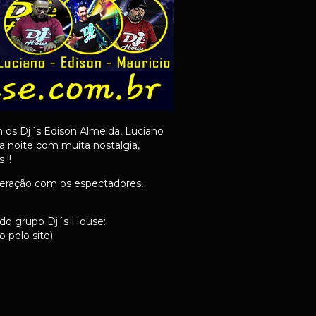
m os Dj´s Edison Almeida, Luciano
a noite com muita nostalgia,
 !!
teração com os espectadores,
 do grupo Dj´s House:
 pelo site)