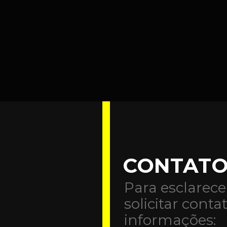
CONTAT
Para esclarece
solicitar conta
informações: