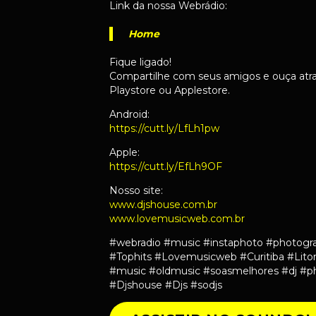
Link da nossa Webrádio:
Home
Fique ligado!
Compartilhe com seus amigos e ouça atra
Playstore ou Applestore.
Android:
https://cutt.ly/LfLh1pw
Apple:
https://cutt.ly/EfLh9OF
Nosso site:
www.djshouse.com.br
www.lovemusicweb.com.br
#webradio #music #instaphoto #photogr
#Tophits #Lovemusicweb #Curitiba #Litor
#music #oldmusic #soasmelhores #dj #p
#Djshouse #Djs #sodjs