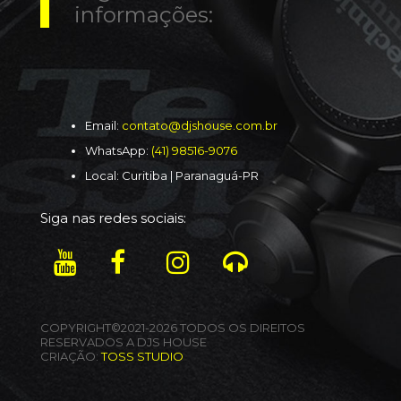
informações:
Email:
contato@djshouse.com.br
WhatsApp:
(41) 98516-9076
Local: Curitiba | Paranaguá-PR
Siga nas redes sociais:
COPYRIGHT©2021-2026 TODOS OS DIREITOS
RESERVADOS A DJS HOUSE
CRIAÇÃO:
TOSS STUDIO