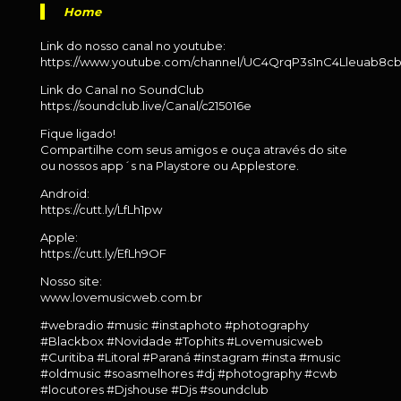
Home
Link do nosso canal no youtube:
https://www.youtube.com/channel/UC4QrqP3s1nC4Lleuab8c
Link do Canal no SoundClub
https://soundclub.live/Canal/c215016e
Fique ligado!
Compartilhe com seus amigos e ouça através do site
ou nossos app´s na Playstore ou Applestore.
Android:
https://cutt.ly/LfLh1pw
Apple:
https://cutt.ly/EfLh9OF
Nosso site:
www.lovemusicweb.com.br
#webradio #music #instaphoto #photography
#Blackbox #Novidade #Tophits #Lovemusicweb
#Curitiba #Litoral #Paraná #instagram #insta #music
#oldmusic #soasmelhores #dj #photography #cwb
#locutores #Djshouse #Djs #soundclub