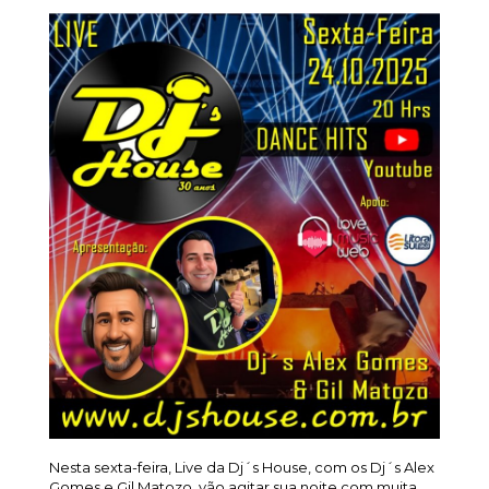
Nesta sexta-feira, Live da Dj´s House, com os Dj´s Alex
Gomes e Gil Matozo, vão agitar sua noite com muita