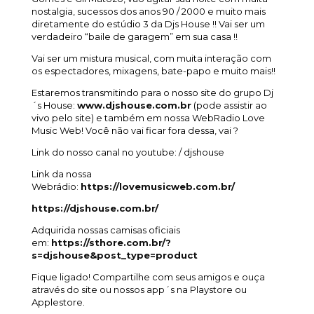
nostalgia, sucessos dos anos 90 / 2000 e muito mais
diretamente do estúdio 3 da Djs House !! Vai ser um
verdadeiro “baile de garagem” em sua casa !!
Vai ser um mistura musical, com muita interação com
os espectadores, mixagens, bate-papo e muito mais!!
Estaremos transmitindo para o nosso site do grupo Dj
´s House:
www.djshouse.com.br
(pode assistir ao
vivo pelo site) e também em nossa WebRadio Love
Music Web! Você não vai ficar fora dessa, vai ?
Link do nosso canal no youtube: / djshouse
Link da nossa
Webrádio:
https://lovemusicweb.com.br/
https://djshouse.com.br/
Adquirida nossas camisas oficiais
em:
https://sthore.com.br/?
s=djshouse&post_type=product
Fique ligado! Compartilhe com seus amigos e ouça
através do site ou nossos app´s na Playstore ou
Applestore.