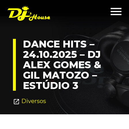
menu
DANCE HITS –
24.10.2025 – DJ
ALEX GOMES &
GIL MATOZO –
ESTÚDIO 3
Diversos
open_in_new