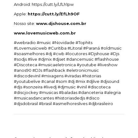
Android: https://cutt.ly/LfLh1pw
Apple:
https://cutt.ly/EfLh9OF
Nosso site:
www.djshouse.com.br
www.lovemusicweb.com.br
#webradio #music #Novidade #Tophits
#Lovemusicweb #Curitiba #Litoral #Paraná #oldmusic
#soasmelhores #dj #cwb #locutores #Djshouse #Djs
#sodjs #live #djmix #djset #dancemusic #flashhouse
#Discoteca #musicaeletronica #youtube #liveshow
#anos90 #DJs #flashback #eletronicmusic
#discodevinil #mixagens #viradas #historias
#youtubelive #canal #som #dj #mix #djlive #djsound
#djs #sonzeira #livedj #djmusic #vinil #discoteca
#discjockey #musicas #baladas #danceteria #alegria
#musicasdancantes #historiasdedjs #disco
#djsdobrasil #brasil #asmelhoreslives #djbrasileiro
Deixe um comentário