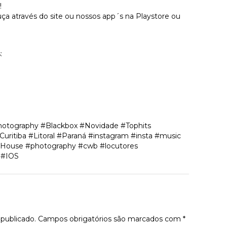
!
a através do site ou nossos app´s na Playstore ou
:
hotography #Blackbox #Novidade #Tophits
itiba #Litoral #Paraná #instagram #insta #music
sHouse #photography #cwb #locutores
 #IOS
tário
publicado.
Campos obrigatórios são marcados com
*