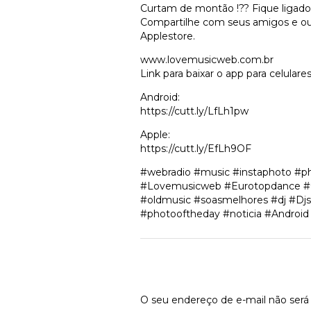
Curtam de montão !?? Fique ligado
Compartilhe com seus amigos e ouç
Applestore.
www.lovemusicweb.com.br
Link para baixar o app para celulares
Android:
https://cutt.ly/LfLh1pw
Apple:
https://cutt.ly/EfLh9OF
#webradio #music #instaphoto #p
#Lovemusicweb #Eurotopdance #Cur
#oldmusic #soasmelhores #dj #Dj
#photooftheday #noticia #Android
Deixe um comen
O seu endereço de e-mail não será 