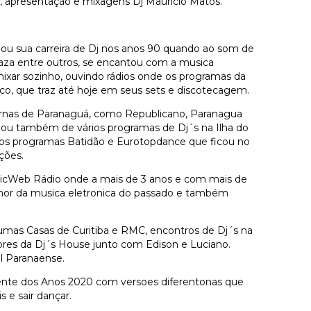
, apresentação e mixagens Dj Mauricio Matos.
ciou sua carreira de Dj nos anos 90 quando ao som de
laza entre outros, se encantou com a musica
 mixar sozinho, ouvindo rádios onde os programas da
o, que traz até hoje em seus sets e discotecagem.
urnas de Paranaguá, como Republicano, Paranagua
ipou também de vários programas de Dj´s na Ilha do
 nos programas Batidão e Eurotopdance que ficou no
ções.
sicWeb Rádio onde a mais de 3 anos e com mais de
lhor da musica eletronica do passado e também
mas Casas de Curitiba e RMC, encontros de Dj´s na
res da Dj´s House junto com Edison e Luciano.
al Paranaense.
tente dos Anos 2020 com versoes diferentonas que
s e sair dançar.