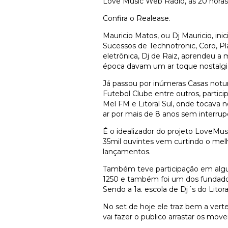
Love Music Web Rádio, ás 20 horas
Confira o Realease.
Mauricio Matos, ou Dj Mauricio, ini
Sucessos de Technotronic, Coro, P
eletrônica, Dj de Raiz, aprendeu a
época davam um ar toque nostalgic
Já passou por inúmeras Casas not
Futebol Clube entre outros, partic
Mel FM e Litoral Sul, onde tocava
ar por mais de 8 anos sem interrup
É o idealizador do projeto LoveMu
35mil ouvintes vem curtindo o me
lançamentos.
Também teve participação em algu
1250 e também foi um dos fundado
Sendo a 1a. escola de Dj´s do Litor
No set de hoje ele traz bem a ver
vai fazer o publico arrastar os movei