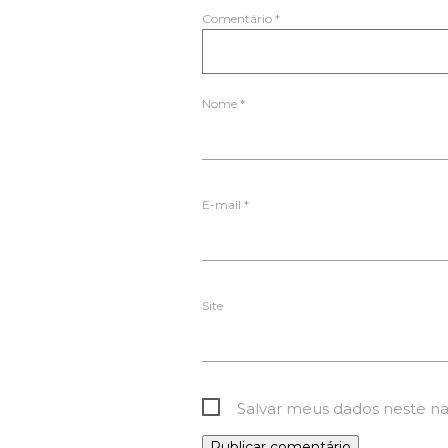
Comentário
*
Nome
*
E-mail
*
Site
Salvar meus dados neste n