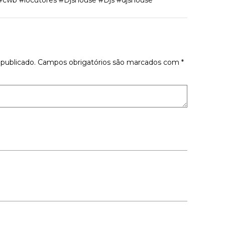
#cwb #locutores #Djshouse #Djs #djshouse
tário
publicado.
Campos obrigatórios são marcados com
*