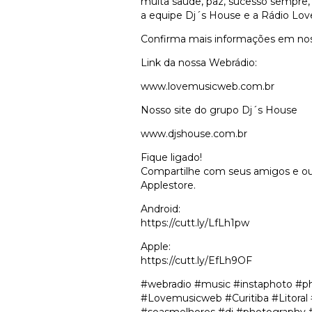
muita saúde, paz, sucesso sempre,
a equipe Dj´s House e a Rádio Lov
Confirma mais informações em noss
Link da nossa Webrádio:
www.lovemusicweb.com.br
Nosso site do grupo Dj´s House
www.djshouse.com.br
Fique ligado!
Compartilhe com seus amigos e ouç
Applestore.
Android:
https://cutt.ly/LfLh1pw
Apple:
https://cutt.ly/EfLh9OF
#webradio #music #instaphoto #p
#Lovemusicweb #Curitiba #Litoral