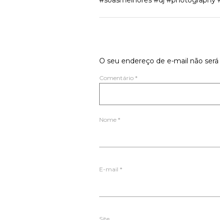
#soasmelhores #dj #photography 
Deixe um comen
O seu endereço de e-mail não será 
Comentário
*
Nome
*
E-mail
*
Site