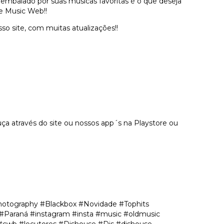
 embalado por suas musicas favoritas é o que deseja
e Music Web!!
o site, com muitas atualizações!!
a através do site ou nossos app´s na Playstore ou
hotography #Blackbox #Novidade #Tophits
 #Paraná #instagram #insta #music #oldmusic