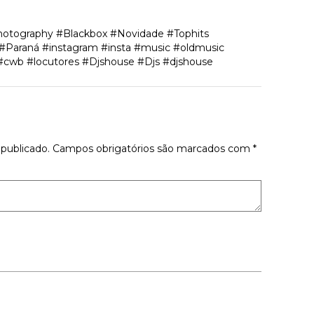
hotography #Blackbox #Novidade #Tophits
 #Paraná #instagram #insta #music #oldmusic
#cwb #locutores #Djshouse #Djs #djshouse
tário
publicado.
Campos obrigatórios são marcados com
*