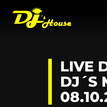
LIVE 
DJ´S 
08.10.