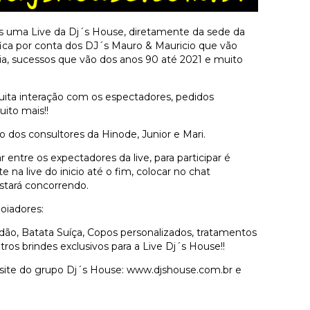
is uma Live da Dj´s House, diretamente da sede da
ca por conta dos DJ´s Mauro & Mauricio que vão
ia, sucessos que vão dos anos 90 até 2021 e muito
uita interação com os espectadores, pedidos
ito mais!!
o dos consultores da Hinode, Junior e Mari.
 entre os expectadores da live, para participar é
e na live do inicio até o fim, colocar no chat
stará concorrendo.
oiadores:
dão, Batata Suíça, Copos personalizados, tratamentos
tros brindes exclusivos para a Live Dj´s House!!
site do grupo Dj´s House: www.djshouse.com.br e