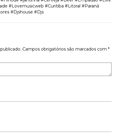
s #Hinode #jantinha #Cerveja #Beer #Empadão #Live
de #Lovemusicweb #Curitiba #Litoral #Paraná
ores #Djshouse #Djs
tário
publicado.
Campos obrigatórios são marcados com
*