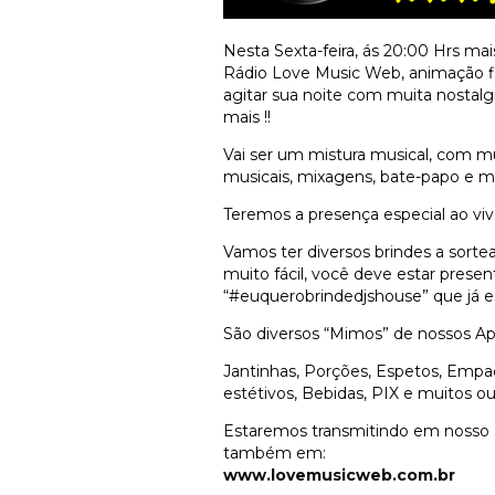
Nesta Sexta-feira, ás 20:00 Hrs ma
Rádio Love Music Web, animação fi
agitar sua noite com muita nostalg
mais !!
Vai ser um mistura musical, com m
musicais, mixagens, bate-papo e mu
Teremos a presença especial ao viv
Vamos ter diversos brindes a sortear
muito fácil, você deve estar present
“#euquerobrindedjshouse” que já e
São diversos “Mimos” de nossos Ap
Jantinhas, Porções, Espetos, Empa
estétivos, Bebidas, PIX e muitos ou
Estaremos transmitindo em nosso 
também em:
www.lovemusicweb.com.br