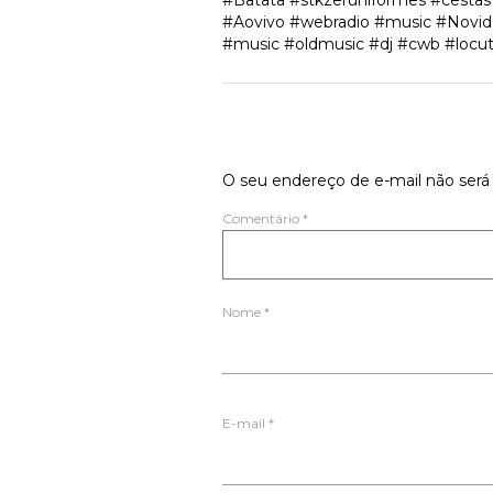
#Batata #stkzeruniformes #cesta
#Aovivo #webradio #music #Novida
#music #oldmusic #dj #cwb #locut
Deixe um comen
O seu endereço de e-mail não será 
Comentário
*
Nome
*
E-mail
*