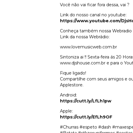
Você não vai ficar fora dessa, vai ?
Link do nosso canal no youtube:
https://www.youtube.com/DjsH
Conheça também nossa Webradio
Link da nossa Webrádio:
www.lovemusicweb.com.br
Sintoniza ai !! Sexta-feira ás 20 H
www.djshouse.com.br e para o Yout
Fique ligado!
Compartilhe com seus amigos e ouç
Applestore.
Android:
https://cutt.ly/LfLh1pw
Apple:
https://cutt.ly/EfLh9OF
#Churras #espeto #dash #maxespet