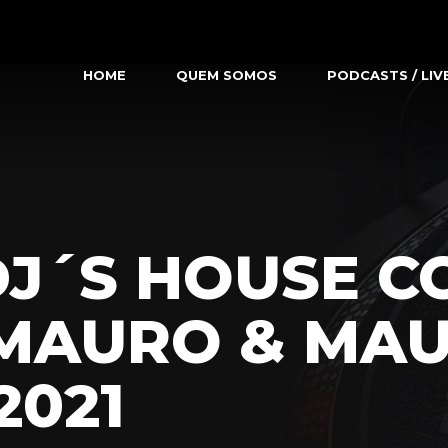
HOME
QUEM SOMOS
PODCASTS / LIV
DJ´S HOUSE C
MAURO & MAU
2021