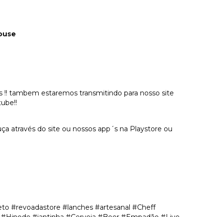
ouse
oras !! tambem estaremos transmitindo para nosso site
ube!!
a através do site ou nossos app´s na Playstore ou
o #revoadastore #lanches #artesanal #Cheff