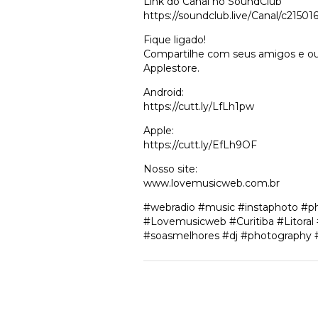
Link do Canal no SoundClub
https://soundclub.live/Canal/c21501
Fique ligado!
Compartilhe com seus amigos e ouç
Applestore.
Android:
https://cutt.ly/LfLh1pw
Apple:
https://cutt.ly/EfLh9OF
Nosso site:
www.lovemusicweb.com.br
#webradio #music #instaphoto #p
#Lovemusicweb #Curitiba #Litoral
#soasmelhores #dj #photography 
Deixe um comen