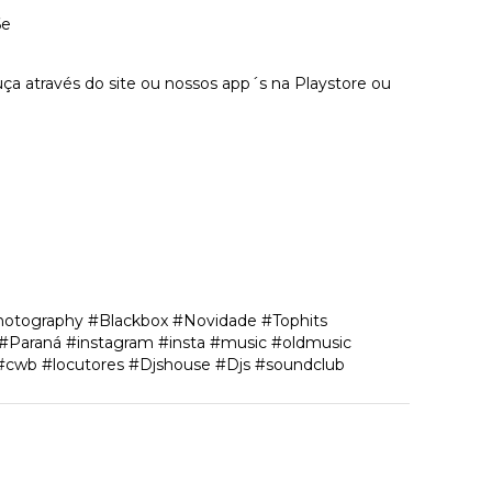
6e
a através do site ou nossos app´s na Playstore ou
hotography #Blackbox #Novidade #Tophits
 #Paraná #instagram #insta #music #oldmusic
#cwb #locutores #Djshouse #Djs #soundclub
tário