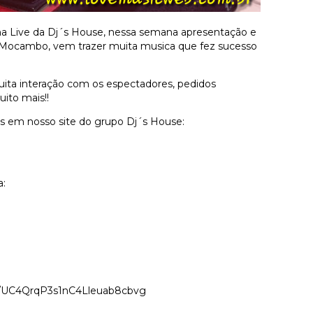
uma Live da Dj´s House, nessa semana apresentação e
 Mocambo, vem trazer muita musica que fez sucesso
uita interação com os espectadores, pedidos
ito mais!!
es em nosso site do grupo Dj´s House:
a:
l/UC4QrqP3s1nC4Lleuab8cbvg