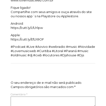
www.lovemusicweb.com.br
Fique ligado!
Compartilhe com seus amigos e ouça através do site
ou nossos app´s na Playstore ou Applestore.
Android:
https://cutt.ly/LfLh1pw
Apple:
https://cutt.ly/EfLh9OF
#Podcast #Live #Aovivo #webradio #music #Novidade
#Lovemusicweb #Curitiba #Litoral #Paraná #music
#oldmusic #dj #cwb #locutores #Djshouse #Djs
Deixe um comentário
O seu endereço de e-mail não será publicado.
Campos obrigatórios são marcados com
*
Comentário
*