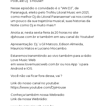
PodCast Dj´s House!!
Nesse episódio o convidado é o “IAN DJ”, de
Paranaguá, eleito pelo Troféu Litoral Music em 2021,
como melhor Dj do Litoral Paranaense! vai nos contar
um pouco da sua trajetória musical, suas historias da
Noite como Dj e muito mais !!
Anota ai, nesta sexta-feira ás 20 horas no site
djshouse.com.br e também em seu canal do Youtube!
Apresentação: Dj´s Gil Matozo, Edison Almeida,
Mauricio Matos e Luciano Mocambo.
Estaremos transmitindo ao vivo também para a rádio
Love Music Web
em www.lovemusicweb.com.br ou nos App´s para
Android e IOS.
Você não vai ficar fora dessa, vai ?
Link do nosso canal no youtube:
https://www.youtube.com/DjsHouse
Conheça também nossa Webradio
Link da nossa Webrádio: