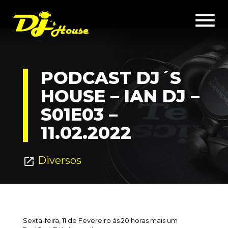
menu
PODCAST DJ´S
HOUSE – IAN DJ –
S01E03 –
11.02.2022
Diversos
open_in_new
Sexta-feira, 11 de Fevereiro ás 20 horas mais um