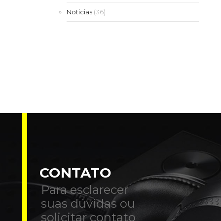
Noticias
(36)
CONTATO
Para esclarecer
suas dúvidas ou
solicitar contato