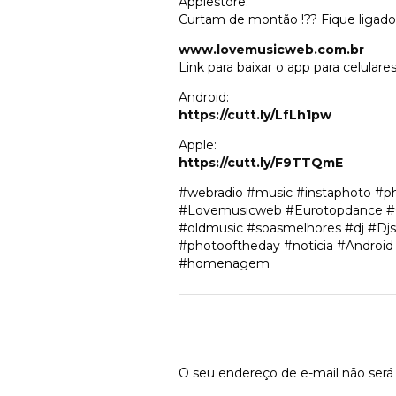
Applestore.
Curtam de montão !?? Fique ligado
www.lovemusicweb.com.br
Link para baixar o app para celulares
Android:
https://cutt.ly/LfLh1pw
Apple:
https://cutt.ly/F9TTQmE
#webradio #music #instaphoto #p
#Lovemusicweb #Eurotopdance #Cur
#oldmusic #soasmelhores #dj #Dj
#photooftheday #noticia #Androi
#homenagem
Deixe um comen
O seu endereço de e-mail não será 