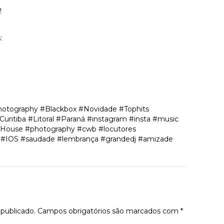
!
:
hotography #Blackbox #Novidade #Tophits
itiba #Litoral #Paraná #instagram #insta #music
sHouse #photography #cwb #locutores
d #IOS #saudade #lembrança #grandedj #amizade
tário
publicado.
Campos obrigatórios são marcados com
*