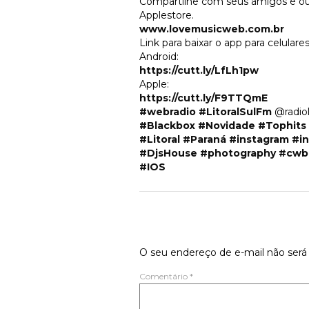
Compartilhe com seus amigos e ouç
Applestore.
www.lovemusicweb.com.br
Link para baixar o app para celulares
Android:
https://cutt.ly/LfLh1pw
Apple:
https://cutt.ly/F9TTQmE
#webradio
#LitoralSulFm
@radiol
#Blackbox
#Novidade
#Tophits
#Litoral
#Paraná
#instagram
#in
#DjsHouse
#photography
#cwb
#IOS
Deixe um comen
O seu endereço de e-mail não será 
Comentário
*