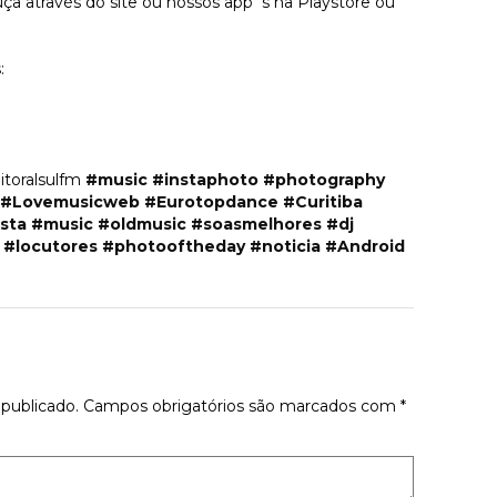
a através do site ou nossos app´s na Playstore ou
:
itoralsulfm
#music
#instaphoto
#photography
#Lovemusicweb
#Eurotopdance
#Curitiba
sta
#music
#oldmusic
#soasmelhores
#dj
#locutores
#photooftheday
#noticia
#Android
tário
publicado.
Campos obrigatórios são marcados com
*