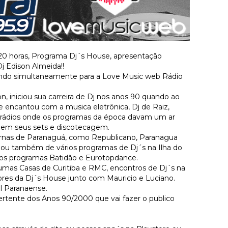
 20 horas, Programa Dj´s House, apresentação
j Edison Almeida!!
ndo simultaneamente para a Love Music web Rádio
n, iniciou sua carreira de Dj nos anos 90 quando ao
encantou com a musica eletrônica, Dj de Raiz,
o rádios onde os programas da época davam um ar
e em seus sets e discotecagem.
urnas de Paranaguá, como Republicano, Paranagua
ipou também de vários programas de Dj´s na Ilha do
 nos programas Batidão e Eurotopdance.
mas Casas de Curitiba e RMC, encontros de Dj´s na
res da Dj´s House junto com Mauricio e Luciano.
al Paranaense.
ertente dos Anos 90/2000 que vai fazer o publico