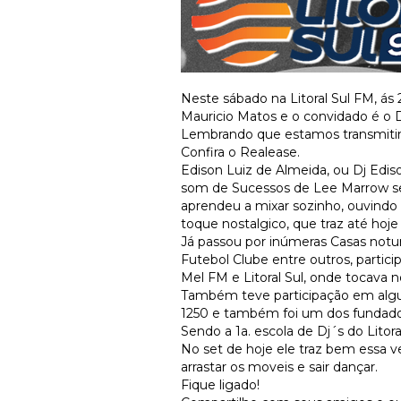
Neste sábado na Litoral Sul FM, ás
Mauricio Matos e o convidado é o D
Lembrando que estamos transmiti
Confira o Realease.
Edison Luiz de Almeida, ou Dj Ediso
som de Sucessos de Lee Marrow se 
aprendeu a mixar sozinho, ouvind
toque nostalgico, que traz até hoj
Já passou por inúmeras Casas not
Futebol Clube entre outros, partic
Mel FM e Litoral Sul, onde tocava
Também teve participação em algu
1250 e também foi um dos fundado
Sendo a 1a. escola de Dj´s do Litor
No set de hoje ele traz bem essa v
arrastar os moveis e sair dançar.
Fique ligado!