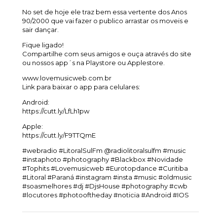
No set de hoje ele traz bem essa vertente dos Anos
90/2000 que vai fazer o publico arrastar os moveis e
sair dançar.
Fique ligado!
Compartilhe com seus amigos e ouça através do site
ou nossos app´s na Playstore ou Applestore.
www.lovemusicweb.com.br
Link para baixar o app para celulares:
Android:
https://cutt.ly/LfLh1pw
Apple:
https://cutt.ly/F9TTQmE
#webradio #LitoralSulFm @radiolitoralsulfm #music
#instaphoto #photography #Blackbox #Novidade
#Tophits #Lovemusicweb #Eurotopdance #Curitiba
#Litoral #Paraná #instagram #insta #music #oldmusic
#soasmelhores #dj #DjsHouse #photography #cwb
#locutores #photooftheday #noticia #Android #IOS