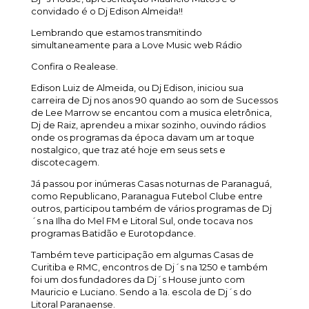
convidado é o Dj Edison Almeida!!
Lembrando que estamos transmitindo
simultaneamente para a Love Music web Rádio
Confira o Realease.
Edison Luiz de Almeida, ou Dj Edison, iniciou sua
carreira de Dj nos anos 90 quando ao som de Sucessos
de Lee Marrow se encantou com a musica eletrônica,
Dj de Raiz, aprendeu a mixar sozinho, ouvindo rádios
onde os programas da época davam um ar toque
nostalgico, que traz até hoje em seus sets e
discotecagem.
Já passou por inúmeras Casas noturnas de Paranaguá,
como Republicano, Paranagua Futebol Clube entre
outros, participou também de vários programas de Dj
´s na Ilha do Mel FM e Litoral Sul, onde tocava nos
programas Batidão e Eurotopdance.
Também teve participação em algumas Casas de
Curitiba e RMC, encontros de Dj´s na 1250 e também
foi um dos fundadores da Dj´s House junto com
Mauricio e Luciano. Sendo a 1a. escola de Dj´s do
Litoral Paranaense.