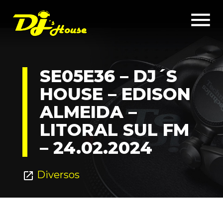
menu
SE05E36 – DJ´S
HOUSE – EDISON
ALMEIDA –
LITORAL SUL FM
– 24.02.2024
Diversos
open_in_new