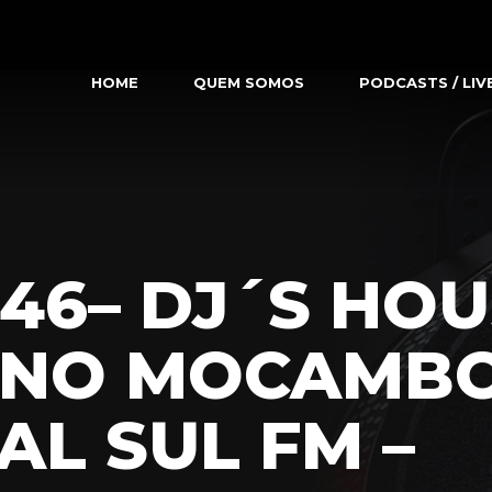
HOME
QUEM SOMOS
PODCASTS / LIV
46– DJ´S HOU
ANO MOCAMBO
AL SUL FM –