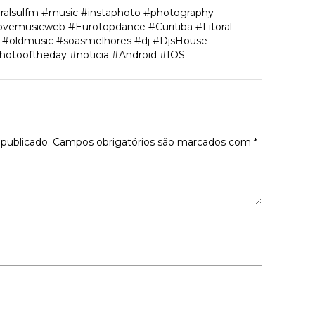
oralsulfm #music #instaphoto #photography
vemusicweb #Eurotopdance #Curitiba #Litoral
c #oldmusic #soasmelhores #dj #DjsHouse
hotooftheday #noticia #Android #IOS
tário
publicado.
Campos obrigatórios são marcados com
*