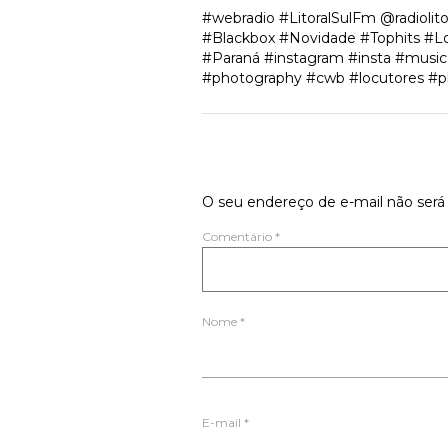
#webradio #LitoralSulFm @radiolit
#Blackbox #Novidade #Tophits #Lo
#Paraná #instagram #insta #musi
#photography #cwb #locutores #p
Deixe um comen
O seu endereço de e-mail não será 
Comentário
*
Nome
*
E-mail
*