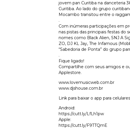
jovem pan Curitiba na danceteria 
Curitiba. Ao lado do grupo curiti
Mocambo transitou entre o raggamu
.
Com inúmeras participações em pr
nas pistas das principais festas d
nomes como Black Alien, SNJ A Sigl
ZO, DJ KL Jay, The Infamous (Mobb
“Sabedoria de Ponta” do grupo par
.
Fique ligado!
Compartilhe com seus amigos e ouç
Applestore.
www.lovemusicweb.com.br
www.djshouse.com.br
Link para baixar o app para celulares
Android:
https://cutt.ly/LfLh1pw
Apple:
https://cutt.ly/F9TTQmE