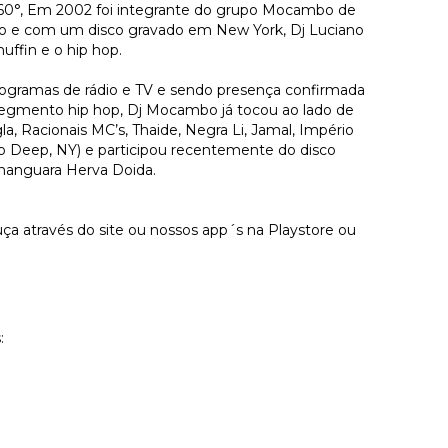
360°, Em 2002 foi integrante do grupo Mocambo de
bano e com um disco gravado em New York, Dj Luciano
ffin e o hip hop.
ogramas de rádio e TV e sendo presença confirmada
o segmento hip hop, Dj Mocambo já tocou ao lado de
a, Racionais MC’s, Thaide, Negra Li, Jamal, Império
 Deep, NY) e participou recentemente do disco
nanguara Herva Doida.
a através do site ou nossos app´s na Playstore ou
: