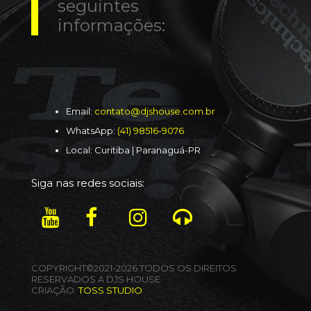
seguintes
informações:
Email:
contato@djshouse.com.br
WhatsApp:
(41) 98516-9076
Local: Curitiba | Paranaguá-PR
Siga nas redes sociais:
COPYRIGHT©2021-2026 TODOS OS DIREITOS
RESERVADOS A DJS HOUSE
CRIAÇÃO:
TOSS STUDIO