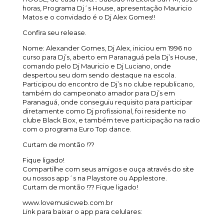
horas, Programa Dj´s House, apresentação Mauricio
Matos e o convidado é o Dj Alex Gomes!!
Confira seu release.
Nome: Alexander Gomes, Dj Alex, iniciou em 1996 no
curso para Dj’s, aberto em Paranaguá pela Dj’s House,
comando pelo Dj Mauricio e Dj Luciano, onde
despertou seu dom sendo destaque na escola.
Participou do encontro de Dj’s no clube republicano,
também do campeonato amador para Dj’s em
Paranaguá, onde conseguiu requisito para participar
diretamente como Dj profissional, foi residente no
clube Black Box, e também teve participação na radio
com o programa Euro Top dance.
Curtam de montão !??
Fique ligado!
Compartilhe com seus amigos e ouça através do site
ou nossos app´s na Playstore ou Applestore.
Curtam de montão !?? Fique ligado!
www.lovemusicweb.com.br
Link para baixar o app para celulares: