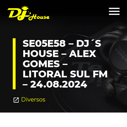
menu
SE05E58 – DJ´S
HOUSE – ALEX
GOMES –
LITORAL SUL FM
– 24.08.2024
Diversos
open_in_new