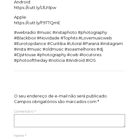
Android:
https://cutt.ly/LfLh1pw
Apple:
https://cutt.ly/F9TTQmE
#webradio #music #instaphoto #photography
#Blackbox #Novidade #Tophits #Lovemusicweb
#Eurotopdance #Curitiba #Litoral #Paraná #instagram
#insta #music #oldmusic #soasmelhores #dj
#DjsHouse #photography #cwb #locutores
#photooftheday #noticia #Android #IOS
Deixe um comentário
O seu endereço de e-mail não será publicado.
Campos obrigatórios são marcados com
*
Comentário
*
Nome
*