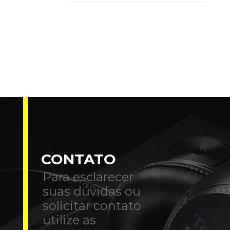
CONTATO
Para esclarecer
suas dúvidas ou
solicitar contato
utilize as