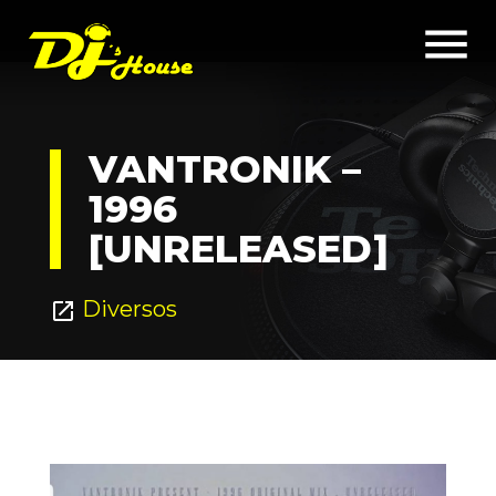
menu
VANTRONIK –
1996
[UNRELEASED]
Diversos
open_in_new