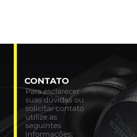
CONTATO
Para esclarecer
suas dúvidas ou
solicitar contato
utilize as
seguintes
informações: